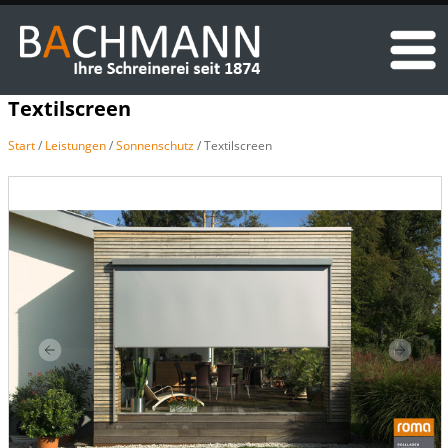
Textilscreen
Start
/
Leistungen
/
Sonnenschutz
/ Textilscreen